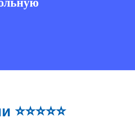
ольную
ми ⭐⭐⭐⭐⭐