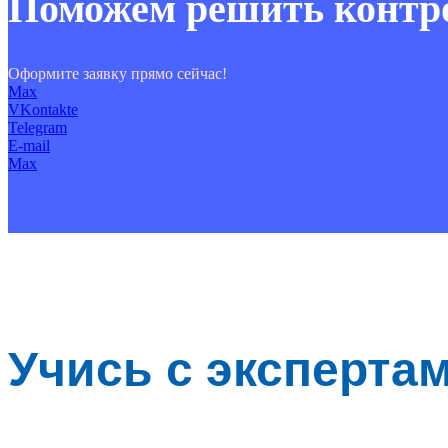
Поможем решить контр
Оформите заявку прямо сейчас!
Max
VKontakte
Telegram
E-mail
Max
Учись с эксперта